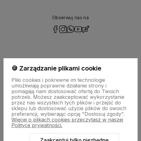
Obserwuj nas na
polityce
prywatności
POMOC
🍪 Zarządzanie plikami cookie
MOJE KONTO
Pliki cookies i pokrewne im technologie
umożliwiają poprawne działanie strony i
pomagają nam dostosować ofertę do Twoich
PŁATNOŚCI I DOSTAWA
potrzeb. Możesz zaakceptować wykorzystanie
przez nas wszystkich tych plików i przejść do
INFORMACJE
sklepu lub dostosować użycie plików do swoich
preferencji, wybierając opcję "Dostosuj zgody".
Więcej o plikach cookies przeczytasz w naszej
O NAS
Polityce prywatności.
Zaakceptuj tylko niezbędne