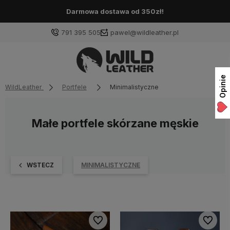
Darmowa dostawa od 350zł!
791 395 505
pawel@wildleather.pl
Opinie
WildLeather
Portfele
Minimalistyczne
Małe portfele skórzane męskie
WSTECZ
MINIMALISTYCZNE
Do ulubionych
Do ulubi