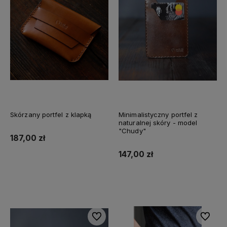
Skórzany portfel z klapką
Minimalistyczny portfel z
naturalnej skóry - model
"Chudy"
187,00 zł
147,00 zł
Do koszyka
Do koszyka
Do ulubionych
Do ulubi