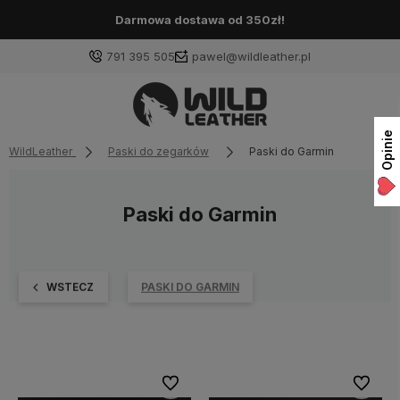
Darmowa dostawa od 350zł!
791 395 505
pawel@wildleather.pl
Opinie
WildLeather
Paski do zegarków
Paski do Garmin
Paski do Garmin
WSTECZ
PASKI DO GARMIN
Do ulubionych
Do ulubi