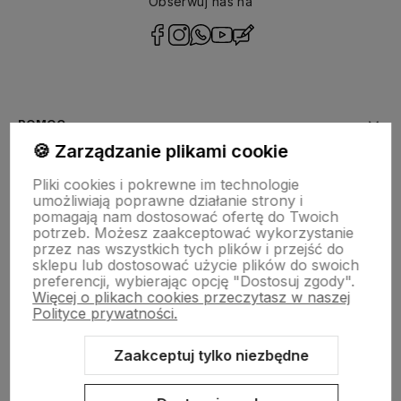
Obserwuj nas na
polityce
prywatności
POMOC
🍪 Zarządzanie plikami cookie
MOJE KONTO
Pliki cookies i pokrewne im technologie
umożliwiają poprawne działanie strony i
PŁATNOŚCI I DOSTAWA
pomagają nam dostosować ofertę do Twoich
potrzeb. Możesz zaakceptować wykorzystanie
przez nas wszystkich tych plików i przejść do
INFORMACJE
sklepu lub dostosować użycie plików do swoich
preferencji, wybierając opcję "Dostosuj zgody".
Więcej o plikach cookies przeczytasz w naszej
O NAS
Polityce prywatności.
Zaakceptuj tylko niezbędne
Sklep internetowy Shoper.pl
Szablon Shoper Modern 3.0™
od
GrowCommerce