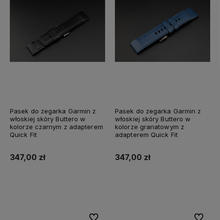
Pasek do zegarka Garmin z
Pasek do zegarka Garmin z
włoskiej skóry Buttero w
włoskiej skóry Buttero w
kolorze czarnym z adapterem
kolorze granatowym z
Quick Fit
adapterem Quick Fit
347,00 zł
347,00 zł
Do koszyka
Do koszyka
Do ulubionych
Do ulubi