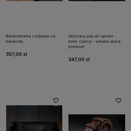
Banknotówka z klipsem na
Skórzany pas do spodni -
banknoty
kolor czarny - włoska skóra
premium
Skórzany portfel na monety z
357,00 zł
polskiej naturalnej skóry -
347,00 zł
model "Bilonówka"
117,00 zł
Do koszyka
Do koszyka
Do koszyka
Do ulubionych
Do ulubi