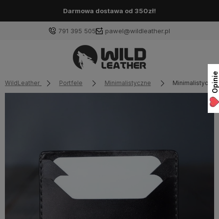
Darmowa dostawa od 350zł!
791 395 505
pawel@wildleather.pl
Opinie
WildLeather
Portfele
Minimalistyczne
Minimalistyczny 