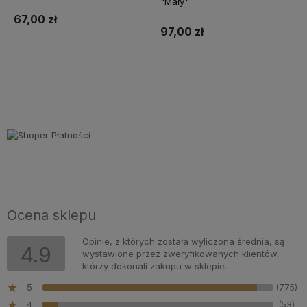
"Mały"
67,00 zł
97,00 zł
Do koszyka
Do koszyka
Ocena sklepu
Opinie, z których została wyliczona średnia, są
4.9
wystawione przez zweryfikowanych klientów,
którzy dokonali zakupu w sklepie.
5
(775)
4
(53)