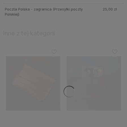
Poczta Polska - zagranica
(Przesyłki poczty
25,00 zł
Polskiej)
Inne z tej kategorii
Do ulubionych
Do ulubi