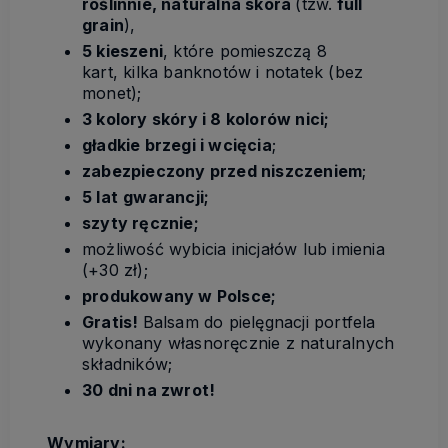
roślinnie, naturalna skóra
(tzw.
full
grain
),
5 kieszeni
, które pomieszczą 8
kart, kilka banknotów i notatek (bez
monet);
3 kolory skóry i 8 kolorów nici;
gładkie brzegi i wcięcia
;
zabezpieczony przed niszczeniem
;
5 lat
gwarancji;
szyty ręcznie;
możliwość wybicia inicjałów lub imienia
(+30 zł);
produkowany w Polsce;
Gratis!
Balsam do pielęgnacji portfela
wykonany własnoręcznie z naturalnych
składników;
30 dni na zwrot!
Wymiary: