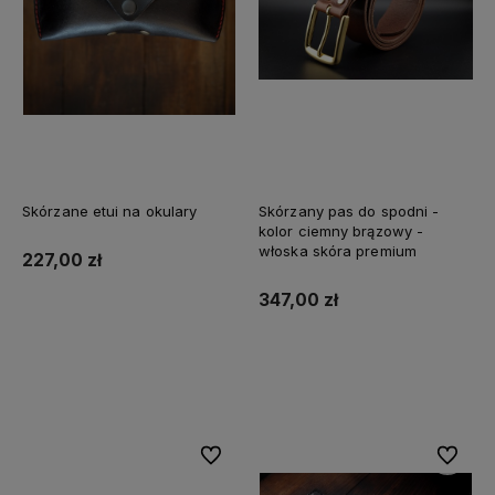
Skórzane etui na okulary
Skórzany pas do spodni -
kolor ciemny brązowy -
włoska skóra premium
227,00 zł
347,00 zł
Do koszyka
Do koszyka
Do ulubionych
Do ulubi