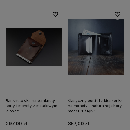
Do ulubionych
Do ulubi
Banknotówka na banknoty
Klasyczny portfel z kieszonką
karty i monety z metalowym
na monety z naturalnej skóry-
klipsem
model "Długi2"
297,00 zł
357,00 zł