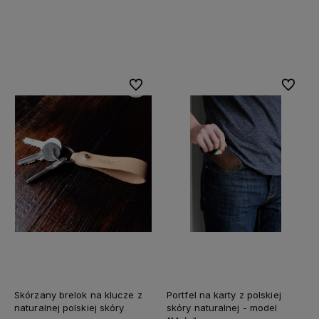
Do koszyka
Do koszyka
Do ulubionych
Do ulubi
Skórzany brelok na klucze z
Portfel na karty z polskiej
naturalnej polskiej skóry
skóry naturalnej - model