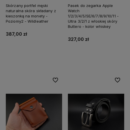
Skórzany portfel męski
Pasek do zegarka Apple
naturalna skóra składany z
Watch
kieszonką na monety -
1/2/3/4/5/SE/6/7/8/9/10/11 -
Poziomy2 - Wildleather
Ultra 3/2/1 z włoskiej skóry
Buttero - kolor whiskey
Minimalistyczny portfel z
Portfel na karty z polskiej
387,00 zł
naturalnej skóry - model
skóry naturalnej - model
327,00 zł
"Mini"
"Mały"
217,00 zł
97,00 zł
Do koszyka
Do koszyka
Do koszyka
Do koszyka
Do ulubionych
Do ulubi
Do ulubionych