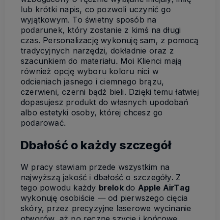
lub krótki napis, co pozwoli uczynić go
wyjątkowym. To świetny sposób na
podarunek, który zostanie z kimś na długi
czas. Personalizację wykonuję sam, z pomocą
tradycyjnych narzędzi, dokładnie oraz z
szacunkiem do materiału. Moi Klienci mają
również opcję wyboru koloru nici w
odcieniach jasnego i ciemnego brązu,
czerwieni, czerni bądź bieli. Dzięki temu łatwiej
dopasujesz produkt do własnych upodobań
albo estetyki osoby, której chcesz go
podarować.
Dbałość o każdy szczegół
W pracy stawiam przede wszystkim na
najwyższą jakość i dbałość o szczegóły. Z
tego powodu każdy
brelok
do
Apple AirTag
wykonuję osobiście — od pierwszego cięcia
skóry, przez precyzyjne laserowe wycinanie
otworów, aż po ręczne szycie i końcowe