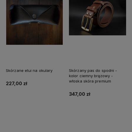
Etui na klucze - Mini
Skórzany brelok do Apple
AirTag z włoskiej skóry
Skórzane etui na okulary
Skórzany pas do spodni -
Buttero w kolorze bordowym
217,00 zł
kolor ciemny brązowy -
włoska skóra premium
227,00 zł
117,00 zł
347,00 zł
Do koszyka
Do koszyka
Do koszyka
Do koszyka