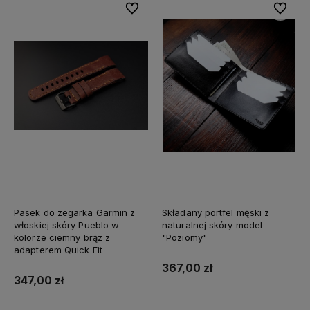
Do ulubionych
Do ulubi
Pasek do zegarka Garmin z
Składany portfel męski z
włoskiej skóry Pueblo w
naturalnej skóry model
kolorze ciemny brąz z
"Poziomy"
adapterem Quick Fit
367,00 zł
347,00 zł