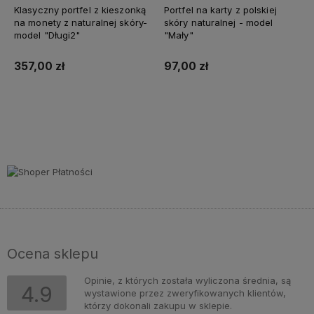
Klasyczny portfel z kieszonką
Portfel na karty z polskiej
na monety z naturalnej skóry-
skóry naturalnej - model
model "Długi2"
"Mały"
357,00 zł
97,00 zł
Do koszyka
Do koszyka
Ocena sklepu
Opinie, z których została wyliczona średnia, są
4.9
wystawione przez zweryfikowanych klientów,
którzy dokonali zakupu w sklepie.