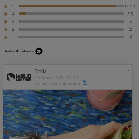
5
(776)
4
(53)
3
(5)
2
(2)
1
(0)
Emilia
Dodano: 2026-06-20
Opinia zweryfikowana