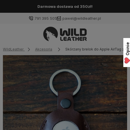
Darmowa dostawa od 350zł!
791 395 505
pawel@wildleather.pl
Opinie
WildLeather
Akcesoria
Skórzany brelok do Apple AirTag z wł