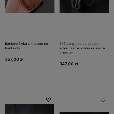
Skórzane podkładki pod
Skórzany koszyk na drobiazgi,
Banknotówka z klipsem na
Skórzany pas do spodni -
szklanki
skórzany pojemnik
banknoty
kolor czarny - włoska skóra
premium
197,00 zł
247,00 zł
357,00 zł
347,00 zł
Do koszyka
Do koszyka
Do koszyka
Do koszyka
Do ulubionych
Do ulubi
Do ulubionych
Do ulubi