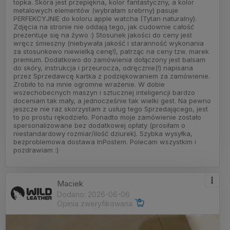
topka. Skóra jest przepiękna, kolor fantastyczny, a kolor
metalowych elementów (wybrałam srebrny) pasuje
PERFEKCYJNIE do koloru apple watcha (Tytan naturalny).
Zdjęcia na stronie nie oddają tego, jak cudownie całość
prezentuje się na żywo :) Stosunek jakości do ceny jest
wręcz śmieszny (niebywała jakość i staranność wykonania
za stosunkowo niewielką cenę!), patrząc na ceny tzw. marek
premium. Dodatkowo do zamówienia dołączony jest balsam
do skóry, instrukcja i przeurocza, odręcznie(!) napisana
przez Sprzedawcę kartka z podziękowaniem za zamówienie.
Zrobiło to na mnie ogromne wrażenie. W dobie
wszechobecnych maszyn i sztucznej inteligencji bardzo
doceniam tak mały, a jednocześnie tak wielki gest. Na pewno
jeszcze nie raz skorzystam z usług tego Sprzedającego, jest
to po prostu rękodzieło. Ponadto moje zamówienie zostało
spersonalizowane bez dodatkowej opłaty (prosiłam o
niestandardowy rozmiar/ilość dziurek). Szybka wysyłka,
bezproblemowa dostawa InPostem. Polecam wszystkim i
pozdrawiam :)
Maciek
Dodano: 2026-06-06
Opinia zweryfikowana