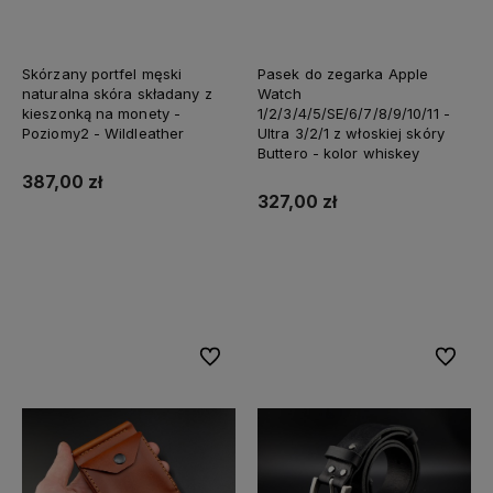
Skórzany portfel męski
Pasek do zegarka Apple
naturalna skóra składany z
Watch
kieszonką na monety -
1/2/3/4/5/SE/6/7/8/9/10/11 -
Etui - portfel do paska
Etui na baterie do aparatu i
Poziomy2 - Wildleather
Ultra 3/2/1 z włoskiej skóry
karty SD
Buttero - kolor whiskey
197,00 zł
387,00 zł
197,00 zł
327,00 zł
Do koszyka
Do koszyka
Do koszyka
Do koszyka
Do ulubionych
Do ulubi
Do ulubionych
Do ulubi