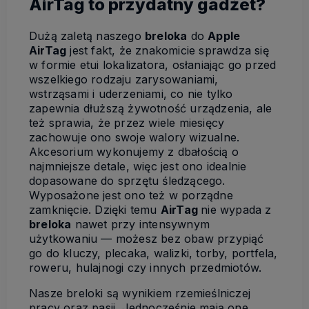
AirTag to przydatny gadżet?
Dużą zaletą naszego
breloka
do
Apple
AirTag
jest fakt, że znakomicie sprawdza się
w formie etui lokalizatora, osłaniając go przed
wszelkiego rodzaju zarysowaniami,
wstrząsami i uderzeniami, co nie tylko
zapewnia dłuższą żywotność urządzenia, ale
też sprawia, że przez wiele miesięcy
zachowuje ono swoje walory wizualne.
Akcesorium wykonujemy z dbałością o
najmniejsze detale, więc jest ono idealnie
dopasowane do sprzętu śledzącego.
Wyposażone jest ono też w porządne
zamknięcie. Dzięki temu
AirTag
nie wypada z
breloka
nawet przy intensywnym
użytkowaniu — możesz bez obaw przypiąć
go do kluczy, plecaka, walizki, torby, portfela,
roweru, hulajnogi czy innych przedmiotów.
Nasze breloki są wynikiem rzemieślniczej
pracy oraz pasji. Jednocześnie mają one