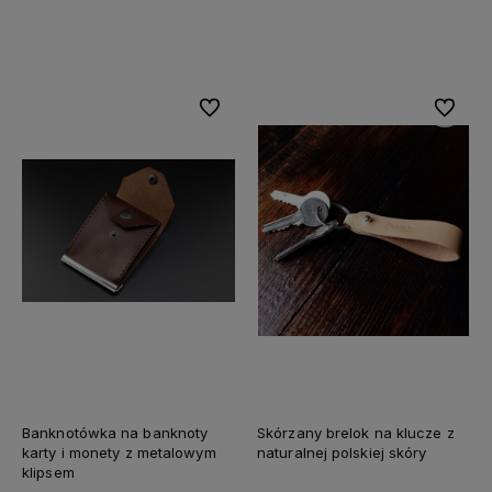
Do koszyka
Do koszyka
Do ulubionych
Do ulubi
Banknotówka na banknoty
Skórzany brelok na klucze z
karty i monety z metalowym
naturalnej polskiej skóry
klipsem