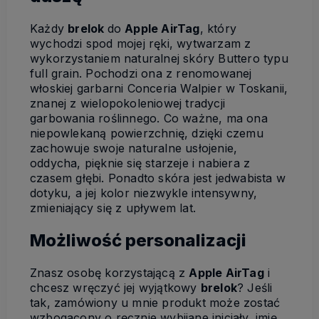
Każdy
brelok
do
Apple AirTag
, który
wychodzi spod mojej ręki, wytwarzam z
wykorzystaniem naturalnej skóry Buttero typu
full grain. Pochodzi ona z renomowanej
włoskiej garbarni Conceria Walpier w Toskanii,
znanej z wielopokoleniowej tradycji
garbowania roślinnego. Co ważne, ma ona
niepowlekaną powierzchnię, dzięki czemu
zachowuje swoje naturalne usłojenie,
oddycha, pięknie się starzeje i nabiera z
czasem głębi. Ponadto skóra jest jedwabista w
dotyku, a jej kolor niezwykle intensywny,
zmieniający się z upływem lat.
Możliwość personalizacji
Znasz osobę korzystającą z
Apple AirTag
i
chcesz wręczyć jej wyjątkowy
brelok
? Jeśli
tak, zamówiony u mnie produkt może zostać
wzbogacony o ręcznie wybijane inicjały, imię