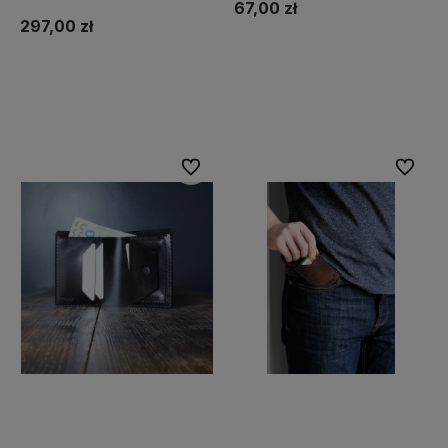
67,00 zł
297,00 zł
Do koszyka
Do koszyka
Do ulubionych
Do ulubi