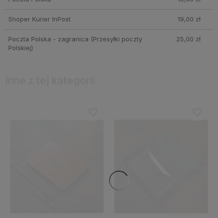
Shoper Kurier InPost
19,00 zł
Poczta Polska - zagranica
(Przesyłki poczty
25,00 zł
Polskiej)
Inne z tej kategorii
Do ulubionych
Do ulubi