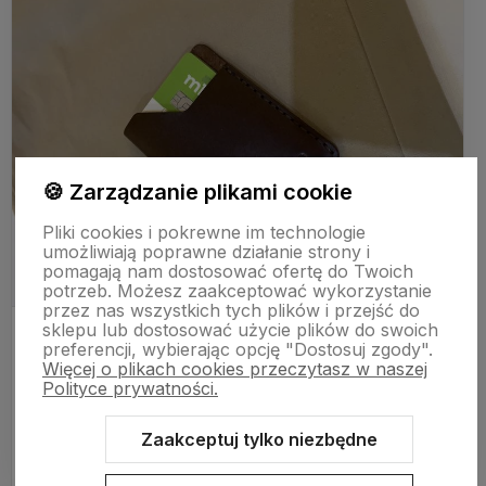
🍪 Zarządzanie plikami cookie
Pliki cookies i pokrewne im technologie
umożliwiają poprawne działanie strony i
pomagają nam dostosować ofertę do Twoich
potrzeb. Możesz zaakceptować wykorzystanie
przez nas wszystkich tych plików i przejść do
sklepu lub dostosować użycie plików do swoich
Ocena produktu:
preferencji, wybierając opcję "Dostosuj zgody".
Więcej o plikach cookies przeczytasz w naszej
Ocena sklepu:
Polityce prywatności.
Ocena dostawy:
Dodatkowy komentarz:
Zaakceptuj tylko niezbędne
Gruba naturalna skóra. Solidne przeszycia. Czekam aż
pokryje się „patyną”